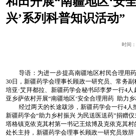
和田开展“南疆地区‘安
兴’系列科普知识活动”
时间：20
导语：为进一步提高南疆地区村民合理用
30
日，新疆药学会理事长顾政一研究员、常务副
培亚
·
艾拜都拉、新疆药学会秘书邱李梦一行
4
人
亚乡萨依村开展
“
南疆地区
‘
安全合理用药
助力乡
经过两天的长途跋涉，新疆药学会一行
4
人
新疆药学会“助力乡村振兴 为民送医送药”捐赠
塔格镇克依克其村第一书记王炫博及克依克其村
处长主持，新疆药学会理事长顾政一研究员致辞