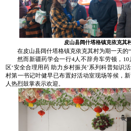
皮山县阔什塔格镇克依克其
在皮山县阔什塔格镇克依克其村为期一天的“
然而新疆药学会一行
4
人不辞舟车劳顿，
10
区‘安全合理用药 助力乡村振兴’系列科普知识
村第一书记叶健早已布置好活动室现场等候，新
人热烈鼓掌表示欢迎。