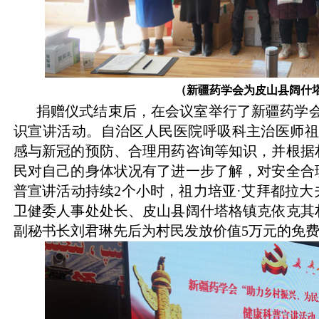
（新疆药学会为皮山县阔什
捐赠仪式结束后，在会议室举行了新疆药学会
识宣讲活动。自治区人民医院呼吸科主治医师祖
感与新冠的预防、合理用药咨询等知识，并根据
民对自己的身体状况有了进一步了解，对安全合
普宣讲活动持续
2
个小时，祖力培亚·艾拜都拉大
卫健委人事处处长、皮山县阔什塔格镇克依克其
副秘书长刘君琳先后为村民发放价值
5
万元的免